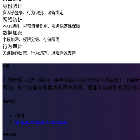
身份验证
多因子登录、行为识别、设备绑定
网络防护
WAF规则、异常流量识别、服务稳定性保障
数据加密
字段加密、权限分级、存储隔离
行为审计
关键操作日志、行为追踪、风险溯源支持
九游
九游足球-九游（中国）平台客服24小时在线为您服务！【综
网站，您不仅能获取最新的赛事资讯，还能参与热烈的讨论和
联系我们
地址
support@xinjingyang.com
快速导航