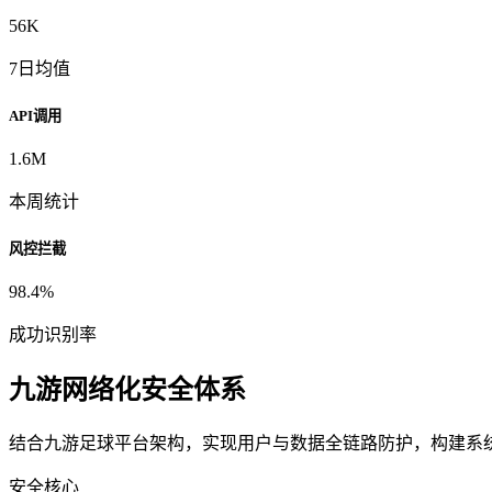
56K
7日均值
API调用
1.6M
本周统计
风控拦截
98.4%
成功识别率
九游网络化安全体系
结合九游足球平台架构，实现用户与数据全链路防护，构建系
安全核心