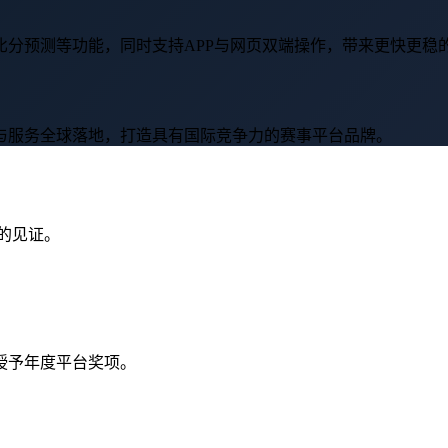
分预测等功能，同时支持APP与网页双端操作，带来更快更稳
与服务全球落地，打造具有国际竞争力的赛事平台品牌。
的见证。
授予年度平台奖项。