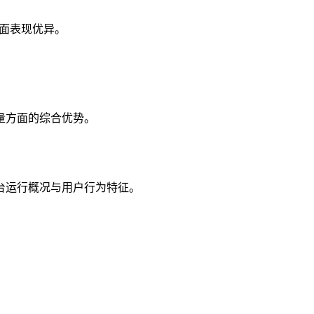
方面表现优异。
量方面的综合优势。
台运行概况与用户行为特征。