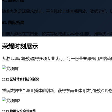
02. 服务升级
随着九游足球需求增长，平台陆续上线直播回放、数据分析、比
03. 国际拓展
目前九游已在东南亚、欧美等区域建立本地化团队，推动技术
荣耀时刻展示
九游 以卓越服务赢得多项专业认可，每一份荣誉都是用户信赖
2022 区域体育科技创新奖
凭借数据整合与直播体验创新，获得东南亚体育数字服务组织
2023 数据安全合规金奖